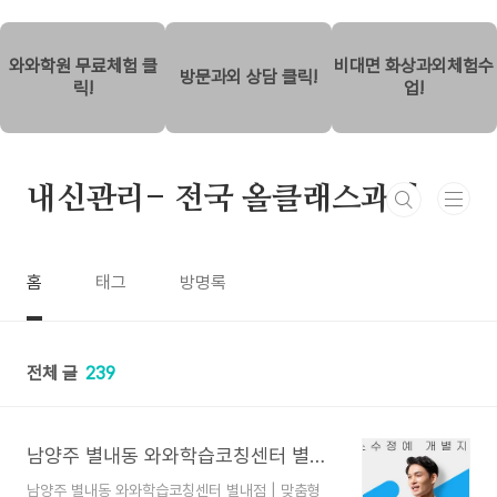
본문 바로가기
와와학원 무료체험 클
비대면 화상과외체험수
방문과외 상담 클릭!
릭!
업!
내신관리- 전국 올클래스과외
홈
태그
방명록
전체 글
239
남양주 별내동 와와학습코칭센터 별내점 | 맞춤형 학습코칭으로 성적 향상 비결 공개
남양주 별내동 와와학습코칭센터 별내점 | 맞춤형